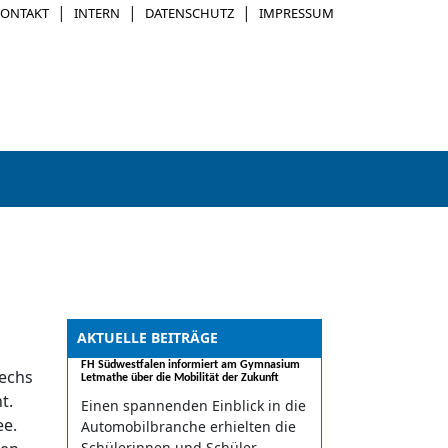
|
|
|
KONTAKT
INTERN
DATENSCHUTZ
IMPRESSUM
AKTUELLE BEITRÄGE
FH Südwestfalen informiert am Gymnasium
sechs
Letmathe über die Mobilität der Zukunft
t.
Einen spannenden Einblick in die
ee.
Automobilbranche erhielten die
Schülerinnen und Schüler