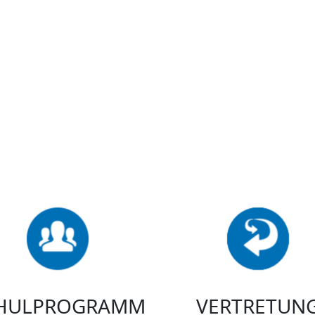
HULPROGRAMM
VERTRETUN