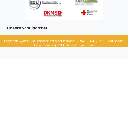
Unsere Schulpartner
Copyright: Gymnasium Letmathe der Stadt Iserlohn - KONZEPTION / TYPO3 SOL.Service
Online, Hameln | SOL4school.de • Impressum