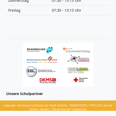
Donnerstag
07:30 - 15:15 Uhr
Freitag
07:30 - 13:15 Uhr
Unsere Schulpartner
Copyright: Gymnasium Letmathe der Stadt Iserlohn - KONZEPTION / TYPO3 SOL.Service
Online, Hameln | SOL4school.de • Impressum