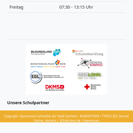
Freitag
07:30 - 13:15 Uhr
Unsere Schulpartner
Copyright: Gymnasium Letmathe der Stadt Iserlohn - KONZEPTION / TYPO3 SOL.Service
Online, Hameln | SOL4school.de • Impressum